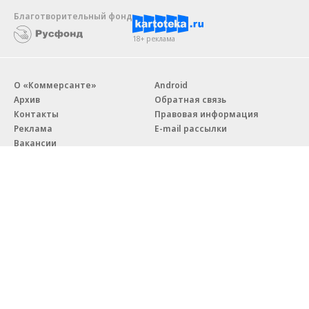
Благотворительный фонд
18+ реклама
О «Коммерсанте»
Android
Архив
Обратная связь
Контакты
Правовая информация
Реклама
E-mail рассылки
Вакансии
18+
© АО «Коммерсантъ». 127006, Москва, Оружейный переулок д. 41,
тел. +7 (495) 797-69-70.
Сетевое издание «Коммерсантъ» (доменное имя сайта:
kommersant.ru) зарегистрировано Федеральной службой
по надзору в сфере связи, информационных технологий и массовых
коммуникаций (Роскомнадзор), регистрационный номер и дата
принятия решения о регистрации: серия
Эл № ФС77-76922