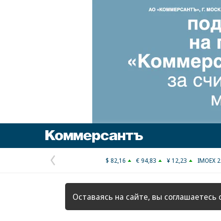
Коммерсантъ
$ 82,16
€ 94,83
¥ 12,23
IMOEX 2
Предыдущая
страница
Оставаясь на сайте, вы соглашаетесь 