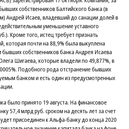
АСВ) зарегистрирован 17 октября. Компания, за
бывших собственников Балтийского банка (в
м) Андрей Исаев, владевший до санации долей в
недействительным уменьшение уставного
уб.). Кроме того, истец требует признать
й, которая почти на 88,9% была выкуплена
и бывших собственников банка Андрея Исаева
 Олега Шигаева, которые владели по 49,877%, в
00005%. Подобного рода отстранение бывших
руемым банком и есть один из предусмотренных
ации.
ка было принято 19 августа. На финансовое
у 57,4 млрд руб. сроком на десять лет за счет
будет присоединен к Альфа-банку до конца 2020
трицательное значение капитала банка на фоне