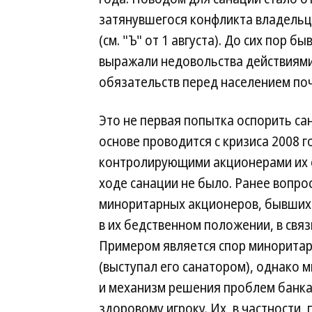
затянувшегося конфликта владельце
(см. "Ъ" от 1 августа). До сих пор
выражали недовольства действиями
обязательств перед населением поч
Это не первая попытка оспорить са
основе проводится с кризиса 2008 
контролирующими акционерами их о
ходе санации не было. Ранее вопро
миноритарных акционеров, бывших 
в их бедственном положении, в связ
Примером является спор миноритар
(выступал его санатором), однако 
и механизм решения проблем банка 
здоровому игроку. Их, в частности