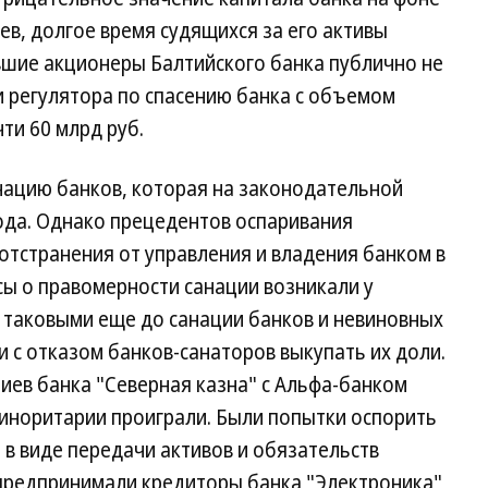
в, долгое время судящихся за его активы
 бывшие акционеры Балтийского банка публично не
 регулятора по спасению банка с объемом
ти 60 млрд руб.
нацию банков, которая на законодательной
года. Однако прецедентов оспаривания
тстранения от управления и владения банком в
сы о правомерности санации возникали у
таковыми еще до санации банков и невиновных
и с отказом банков-санаторов выкупать их доли.
иев банка "Северная казна" с Альфа-банком
миноритарии проиграли. Были попытки оспорить
в виде передачи активов и обязательств
, предпринимали кредиторы банка "Электроника",