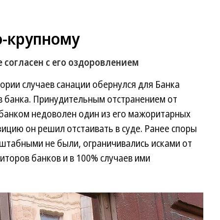
о-крупному
 согласен с его оздоровлением
ории случаев санации обернулся для Банка
в банка. Принудительным отстранением от
 банком недоволен один из его мажоритарных
ицию он решил отстаивать в суде. Ранее споры
сштабными не были, ограничивались исками от
торов банков и в 100% случаев ими