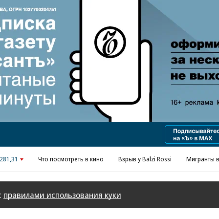
Реклама в «Ъ» www.kommersant.ru/ad
281,31
Что посмотреть в кино
Взрыв у Balzi Rossi
Мигранты в
с
правилами использования куки