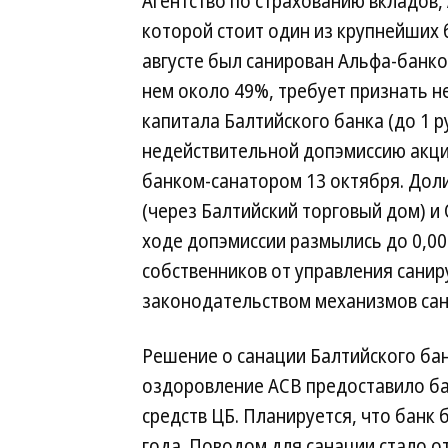
Агентство по страхованию вкладов, 
которой стоит один из крупнейших 
августе был санирован Альфа-банко
нем около 49%, требует признать 
капитала Балтийского банка (до 1 р
недействительной допэмиссию акци
банком-санатором 13 октября. Дол
(через Балтийский торговый дом) и
ходе допэмиссии размылись до 0,0
собственников от управления сани
законодательством механизмов сан
Решение о санации Балтийского бан
оздоровление АСВ предоставило банк
средств ЦБ. Планируется, что банк 
года. Поводом для санации стало о