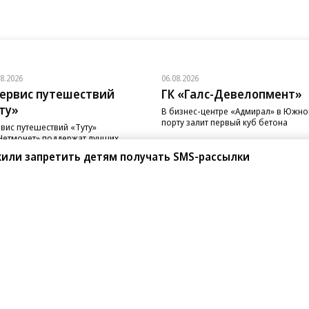
08.2026
06.08.2026
ервис путешествий
ГК «Галс-Девелопмент»
ту»
В бизнес-центре «Адмирал» в Южн
порту залит первый куб бетона
вис путешествий «Туту»
Нетмонет» поддержат лучших
рудников российских отелей
жили запретить детям получать SMS-рассылки
санте»
Реклама
Обратная связь
Вакансии
Правовая информация
Android
E-mail рассылки