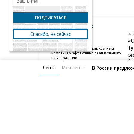
ПОДПИСАТЬСЯ
Новости компаний
Все
Спасибо, не сейчас
07.08.2026
07.
ПАО ДОМ.РФ
«С
Ту
В ДОМ.РФ рассказали, как крупным
компаниям эффективно реализовывать
Сер
ESG-стратегию
и «
сот
Лента
Моя лента
В России предло
Благотворительный фонд
О «Коммер
Архив
Контакты
18+ реклама