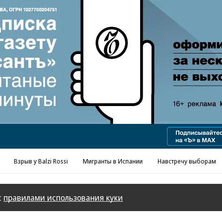
Реклама в «Ъ» www.kommersant.ru/ad
Взрыв у Balzi Rossi
Мигранты в Испании
Навстречу выборам
с
правилами использования куки