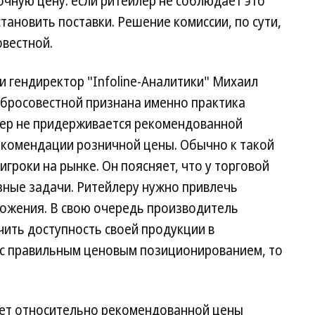
ную цену: если ритейлер не соблюдает это
тановить поставки. Решение комиссии, по сути,
овестной.
и гендиректор "Infoline-Аналитики" Михаил
обросовестной признана именно практика
лер не придерживается рекомендованной
рекомендации розничной цены. Обычно к такой
гроки на рынке. Он поясняет, что у торговой
зные задачи. Ритейлеру нужно привлечь
ложения. В свою очередь производитель
чить доступность своей продукции в
 с правильным ценовым позиционированием, то
ает относительно рекомендованной цены