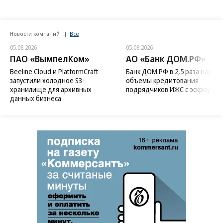
Новости компаний
Все
05.08.2026
05.08.2026
ПАО «ВымпелКом»
АО «Банк ДОМ.РФ»
Beeline Cloud и PlatformCraft
Банк ДОМ.РФ в 2,5 раза нараст
запустили холодное S3-
объемы кредитования
хранилище для архивных
подрядчиков ИЖС с эскроу
данных бизнеса