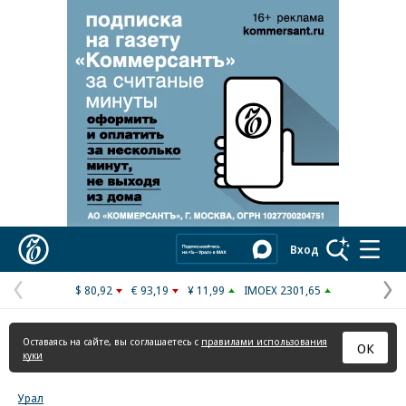
Реклама в «Ъ» www.kommersant.ru/ad
Коммерсантъ
Вход
$ 80,92
€ 93,19
¥ 11,99
IMOEX 2301,65
Предыдущая
С
страница
с
Оставаясь на сайте, вы соглашаетесь с
правилами использования
ОК
куки
Урал