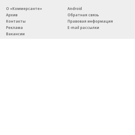
О «Коммерсанте»
Android
Архив
Обратная связь
Контакты
Правовая информация
Реклама
E-mail рассылки
Вакансии
18+
© АО «Коммерсантъ». 127006, Москва, Оружейный переулок д. 41,
тел. +7 (495) 797-69-70.
Сетевое издание «Коммерсантъ» (доменное имя сайта:
kommersant.ru) зарегистрировано Федеральной службой
по надзору в сфере связи, информационных технологий и массовых
коммуникаций (Роскомнадзор), регистрационный номер и дата
принятия решения о регистрации: серия
Эл № ФС77-76922
от 11 октября 2019 г.
Партнерские проекты/материалы, новости компаний, материалы
с пометкой «Промо» и «Официальное сообщение» опубликованы
на коммерческой основе.