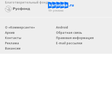
Благотворительный фонд
18+ реклама
О «Коммерсанте»
Android
Архив
Обратная связь
Контакты
Правовая информация
Реклама
E-mail рассылки
Вакансии
18+
© АО «Коммерсантъ». 127006, Москва, Оружейный переулок д. 41,
тел. +7 (495) 797-69-70.
Сетевое издание «Коммерсантъ» (доменное имя сайта:
kommersant.ru) зарегистрировано Федеральной службой
по надзору в сфере связи, информационных технологий и массовых
коммуникаций (Роскомнадзор), регистрационный номер и дата
принятия решения о регистрации: серия
Эл № ФС77-76922
от 11 октября 2019 г.