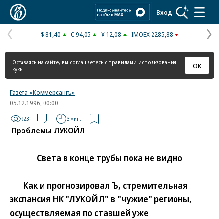
Коммерсантъ
Вход
$ 81,40
€ 94,05
¥ 12,08
IMOEX 2285,88
Предыдущая
С
страница
с
Оставаясь на сайте, вы соглашаетесь с
правилами использования
ОК
куки
Газета «Коммерсантъ»
05.12.1996, 00:00
923
3 мин.
Проблемы ЛУКОЙЛ
Света в конце трубы пока не видно
Как и прогнозировал Ъ, стремительная
экспансия НК "ЛУКОЙЛ" в "чужие" регионы,
осуществляемая по ставшей уже