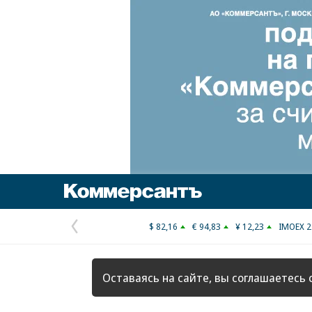
Коммерсантъ
$ 82,16
€ 94,83
¥ 12,23
IMOEX 2
Предыдущая
страница
Оставаясь на сайте, вы соглашаетесь 