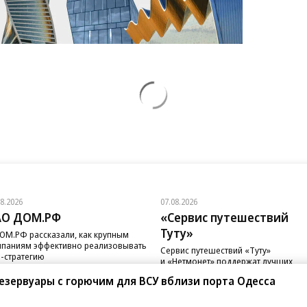
08.2026
07.08.2026
АО ДОМ.РФ
«Сервис путешествий
Туту»
ОМ.РФ рассказали, как крупным
паниям эффективно реализовывать
Сервис путешествий «Туту»
-стратегию
и «Нетмонет» поддержат лучших
сотрудников российских отелей
езервуары с горючим для ВСУ вблизи порта Одесса