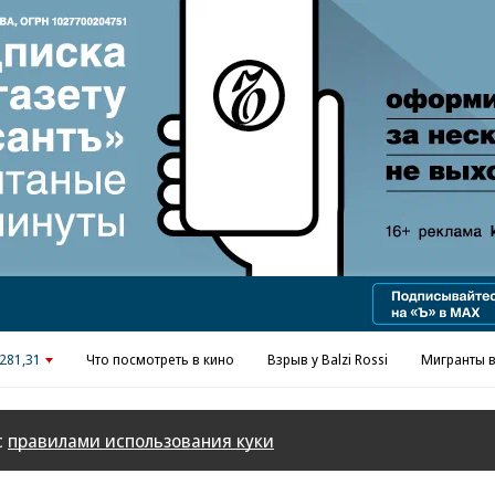
Реклама в «Ъ» www.kommersant.ru/ad
281,31
Что посмотреть в кино
Взрыв у Balzi Rossi
Мигранты в
с
правилами использования куки