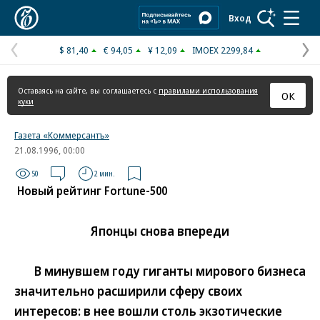
Коммерсантъ
Вход
$ 81,40
€ 94,05
¥ 12,09
IMOEX 2299,84
Предыдущая
С
страница
с
Оставаясь на сайте, вы соглашаетесь с
правилами использования
ОК
куки
Газета «Коммерсантъ»
21.08.1996, 00:00
50
2 мин.
Новый рейтинг Fortune-500
Японцы снова впереди
В минувшем году гиганты мирового бизнеса
значительно расширили сферу своих
интересов: в нее вошли столь экзотические