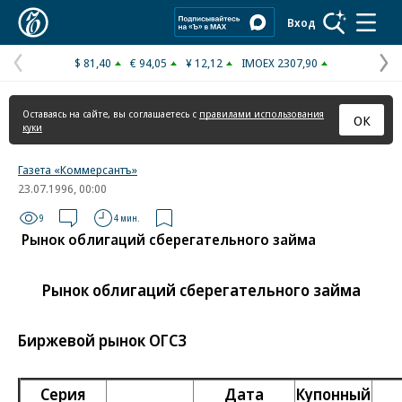
Коммерсантъ
Вход
$ 81,40
€ 94,05
¥ 12,12
IMOEX 2307,90
Предыдущая
С
страница
с
Оставаясь на сайте, вы соглашаетесь с
правилами использования
ОК
куки
Газета «Коммерсантъ»
23.07.1996, 00:00
9
4 мин.
Рынок облигаций сберегательного займа
Рынок облигаций сберегательного займа
Биржевой рынок ОГСЗ
Серия
Дата
Купонный