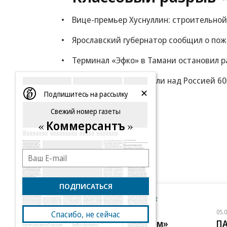
Вице-премьер Хуснуллин: строительной
Ярославский губернатор сообщил о пож
Терминал «Эфко» в Тамани остановил р
Силы ПВО за ночь сбили над Россией 6
Подпишитесь на рассылку
Еще
Свежий номер газеты
Коммерсантъ
ПОДПИСАТЬСЯ
Новости компаний
Все
06.08.2026
05.
Спасибо, не сейчас
ПАО «ВымпелКом»
П