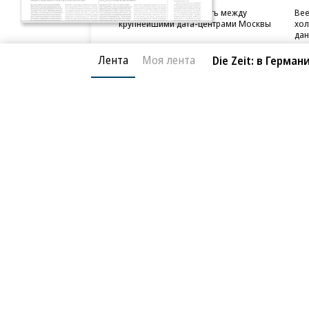
«Билайн» расширил сеть между
Bee
крупнейшими дата-центрами Москвы
хол
дан
Лента
Моя лента
Die Zeit: в Герм
Благотворительный фонд
О «Коммер
Архив
Контакты
18+ реклама
© АО «Коммерсантъ». 127006, Москва, Оружейный пе
Сетевое издание «Коммерсантъ» (доменное имя сайт
Федеральной службой по надзору в сфере связи, и
и массовых коммуникаций (Роскомнадзор), регистра
решения о регистрации: серия
Эл № ФС77-76922
от 1