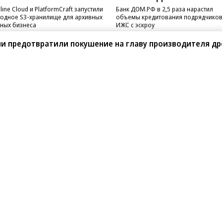
line Cloud и PlatformCraft запустили
Банк ДОМ.РФ в 2,5 раза нарастил
одное S3-хранилище для архивных
объемы кредитования подрядчико
ных бизнеса
ИЖС с эскроу
ании предотвратили покушение на главу производителя д
санте»
Реклама
Обратная связь
Вакансии
Правовая информация
Android
E-mail рассылки
реулок д. 41,
тел. +7 (495) 797-69-70.
Партнерские проекты/матери
«Промо» и «Официальное со
а: kommersant.ru) зарегистрировано
нформационных технологий
На kommersant.ru применяют
ционный номер и дата принятия
1 октября 2019 г.