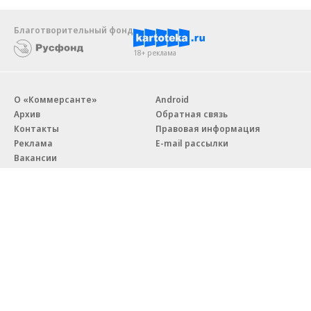
Благотворительный фонд
18+ реклама
О «Коммерсанте»
Android
Архив
Обратная связь
Контакты
Правовая информация
Реклама
E-mail рассылки
Вакансии
18+
© АО «Коммерсантъ». 127006, Москва, Оружейный переулок д. 41,
тел. +7 (495) 797-69-70.
Сетевое издание «Коммерсантъ» (доменное имя сайта:
kommersant.ru) зарегистрировано Федеральной службой
по надзору в сфере связи, информационных технологий и массовых
коммуникаций (Роскомнадзор), регистрационный номер и дата