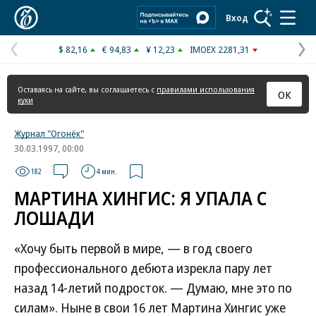
Коммерсантъ
Вход
$ 82,16
€ 94,83
¥ 12,23
IMOEX 2281,31
Предыдущая
С
страница
с
Оставаясь на сайте, вы соглашаетесь с
правилами использования
ОК
куки
Журнал "Огонёк"
30.03.1997, 00:00
182
4 мин.
МАРТИНА ХИНГИС: Я УПАЛА С
ЛОШАДИ
«Хочу быть первой в мире, — в год своего
профессионального дебюта изрекла пару лет
назад 14-летий подросток. — Думаю, мне это по
силам». Ныне в свои 16 лет Мартина Хингис уже