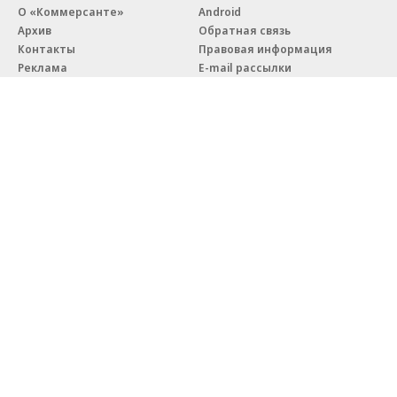
О «Коммерсанте»
Android
Архив
Обратная связь
Контакты
Правовая информация
Реклама
E-mail рассылки
Вакансии
18+
© АО «Коммерсантъ». 127006, Москва, Оружейный переулок д. 41,
тел. +7 (495) 797-69-70.
Сетевое издание «Коммерсантъ» (доменное имя сайта:
kommersant.ru) зарегистрировано Федеральной службой
по надзору в сфере связи, информационных технологий и массовых
коммуникаций (Роскомнадзор), регистрационный номер и дата
принятия решения о регистрации: серия
Эл № ФС77-76922
от 11 октября 2019 г.
Партнерские проекты/материалы, новости компаний, материалы
с пометкой «Промо» и «Официальное сообщение» опубликованы
на коммерческой основе.
На kommersant.ru применяются рекомендательные технологии.