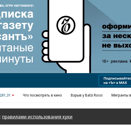
Реклама в «Ъ» www.kommersant.ru/ad
281,31
Что посмотреть в кино
Взрыв у Balzi Rossi
Мигранты в
с
правилами использования куки