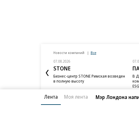
Новости компаний
Все
07.08.2026
07.
STONE
П
Бизнес-центр STONE Римская возведен
В Д
в полную высоту
ком
ESG
Лента
Моя лента
Мэр Лондона напи
Благотворительный фонд
О «Коммер
Архив