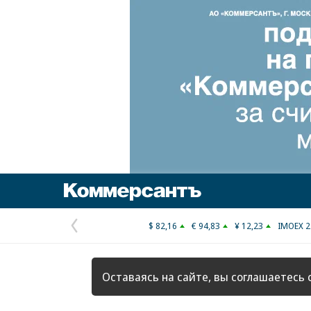
Коммерсантъ
$ 82,16
€ 94,83
¥ 12,23
IMOEX 2
Предыдущая
страница
Оставаясь на сайте, вы соглашаетесь 