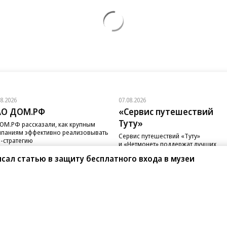
08.2026
07.08.2026
АО ДОМ.РФ
«Сервис путешествий
Туту»
ОМ.РФ рассказали, как крупным
паниям эффективно реализовывать
Сервис путешествий «Туту»
-стратегию
и «Нетмонет» поддержат лучших
сотрудников российских отелей
сал статью в защиту бесплатного входа в музеи
санте»
Реклама
Обратная связь
Вакансии
Правовая информация