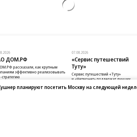
08.2026
07.08.2026
АО ДОМ.РФ
«Сервис путешествий
Туту»
ОМ.РФ рассказали, как крупным
паниям эффективно реализовывать
Сервис путешествий «Туту»
-стратегию
и «Нетмонет» поддержат лучших
сотрудников российских отелей
Кушнер планируют посетить Москву на следующей недел
санте»
Реклама
Обратная связь
Вакансии
Правовая информация
Android
E-mail рассылки