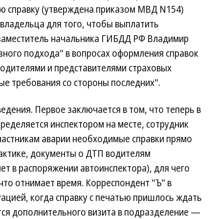
ую справку (утверждена приказом МВД N154)
овладельца для того, чтобы выплатить
 заместитель начальника ГИБДД РФ Владимир
азного подхода" в вопросах оформления справок
одителями и представителями страховых
ые требования со стороны последних".
дения. Первое заключается в том, что теперь в
пределяется инспектором на месте, сотрудник
частникам аварии необходимые справки прямо
рактике, документы о ДТП водителям
ет в распоряжении автоинспектора), для чего
то отнимает время. Корреспондент "Ъ" в
уацией, когда справку с печатью пришлось ждать
ется дополнительного визита в подразделение —