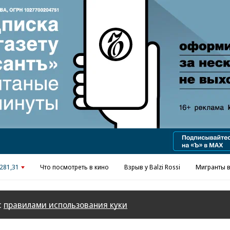
Реклама в «Ъ» www.kommersant.ru/ad
281,31
Что посмотреть в кино
Взрыв у Balzi Rossi
Мигранты в
с
правилами использования куки