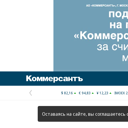
Коммерсантъ
$ 82,16
€ 94,83
¥ 12,23
IMOEX 2
Предыдущая
страница
Оставаясь на сайте, вы соглашаетесь 