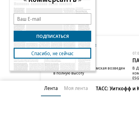
ПОДПИСАТЬСЯ
Новости компаний
Все
Спасибо, не сейчас
07.08.2026
07.
STONE
П
Бизнес-центр STONE Римская возведен
В Д
в полную высоту
ком
ESG
Лента
Моя лента
ТАСС: Уиткофф и 
Благотворительный фонд
О «Коммер
Архив
Контакты