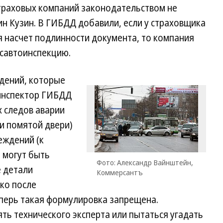
траховых компаний законодательством не
н Кузин. В ГИБДД добавили, если у страховщика
я насчет подлинности документа, то компания
осавтоинспекцию.
дений, которые
 инспектор ГИБДД
х следов аварии
и помятой двери)
еждений (к
 могут быть
Фото: Александр Вайнштейн,
 детали
Коммерсантъ
ко после
еперь такая формулировка запрещена.
ь технического эксперта или пытаться угадать