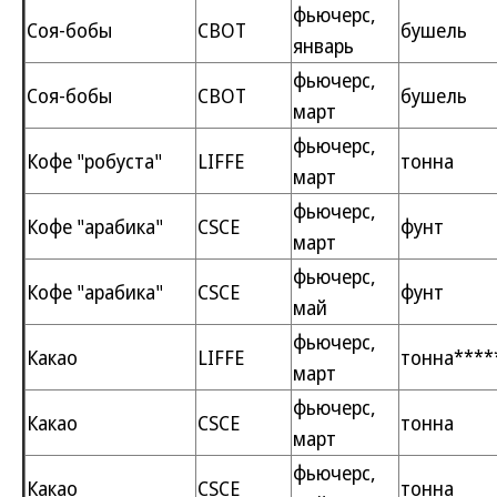
фьючерс,
Соя-бобы
CBOT
бушель
январь
фьючерс,
Соя-бобы
CBOT
бушель
март
фьючерс,
Кофе "робуста"
LIFFE
тонна
март
фьючерс,
Кофе "арабика"
CSCE
фунт
март
фьючерс,
Кофе "арабика"
CSCE
фунт
май
фьючерс,
Какао
LIFFE
тонна****
март
фьючерс,
Какао
CSCE
тонна
март
фьючерс,
Какао
CSCE
тонна