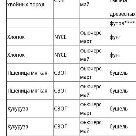
CME
тысяча
хвойных пород
май
древесных
футов****
фьючерс,
Хлопок
NYCE
фунт
март
фьючерс,
Хлопок
NYCE
фунт
май
фьючерс,
Пшеница мягкая
CBOT
бушель
март
фьючерс,
Пшеница мягкая
CBOT
бушель
май
фьючерс,
Кукуруза
CBOT
бушель
март
фьючерс,
Кукуруза
CBOT
бушель
май