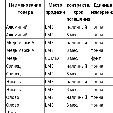
Наименование
Место
контракта,
Единица
товара
продажи
срок
измерени
погашения
Алюминий
LME
наличный
тонна
Алюминий
LME
3 мес.
тонна
Медь марки A
LME
наличный
тонна
Медь марки A
LME
3 мес.
тонна
Медь
COMEX
3 мес.
фунт
Свинец
LME
наличный
тонна
Свинец
LME
3 мес.
тонна
Никель
LME
наличный
тонна
Никель
LME
3 мес.
тонна
Олово
LME
наличный
тонна
Олово
LME
3 мес.
тонна
Цинк