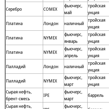
фьючерс,
тройская
Серебро
COMEX
май
унция
тройская
Платина
Лондон
наличный
унция
фьючерс,
тройская
Платина
NYMEX
январь
унция
фьючерс,
тройская
Платина
NYMEX
апрель
унция
тройская
Палладий
Лондон
наличный
унция
фьючерс,
тройская
Палладий
NYMEX
март
унция
Сырая нефть,
фьючерс,
IPE
баррель
брент-смесь
март
Сырая нефть,
фьючерс,