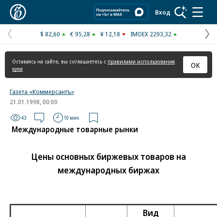
Коммерсантъ
Вход
$ 82,60
€ 95,28
¥ 12,18
IMOEX 2293,32
Предыдущая
С
страница
с
Оставаясь на сайте, вы соглашаетесь с
правилами использования
ОК
куки
Газета «Коммерсантъ»
21.01.1998, 00:00
43
10 мин.
Международные товарные рынки
Цены основных биржевых товаров на
международных биржах
Вид