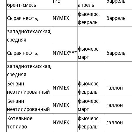
IPE
баррель
брент-смесь
апрель
фьючерс,
Сырая нефть,
NYMEX
баррель
февраль
западнотехасская,
средняя
фьючерс,
Сырая нефть,
NYMEX***
баррель
март
западнотехасская,
средняя
Бензин
фьючерс,
NYMEX
галлон
неэтилированный
февраль
Бензин
фьючерс,
NYMEX
галлон
неэтилированный
март
Котельное
фьючерс,
NYMEX
галлон
топливо
февраль