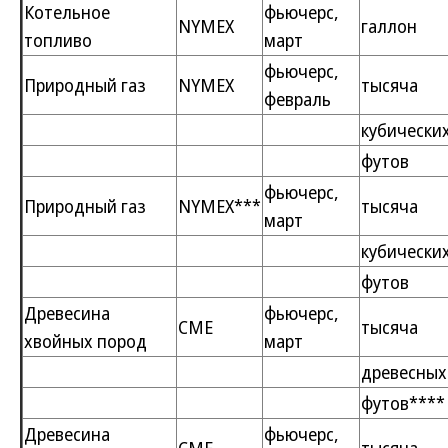
Котельное
фьючерс,
NYMEX
галлон
топливо
март
фьючерс,
Природный газ
NYMEX
тысяча
февраль
кубически
футов
фьючерс,
Природный газ
NYMEX***
тысяча
март
кубически
футов
Древесина
фьючерс,
CME
тысяча
хвойных пород
март
древесных
футов****
Древесина
фьючерс,