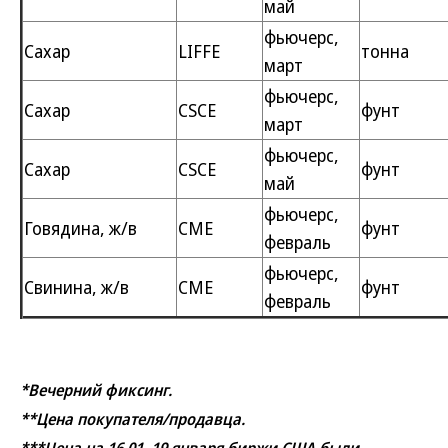
май
фьючерс,
Сахар
LIFFE
тонна
март
фьючерс,
Сахар
CSCE
фунт
март
фьючерс,
Сахар
CSCE
фунт
май
фьючерс,
Говядина, ж/в
CME
фунт
февраль
фьючерс,
Свинина, ж/в
CME
фунт
февраль
*Вечерний фиксинг.
**Цена покупателя/продавца.