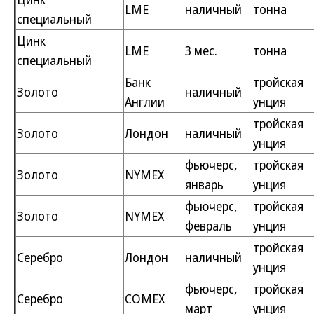
LME
наличный
тонна
специальный
Цинк
LME
3 мес.
тонна
специальный
Банк
тройская
Золото
наличный
Англии
унция
тройская
Золото
Лондон
наличный
унция
фьючерс,
тройская
Золото
NYMEX
январь
унция
фьючерс,
тройская
Золото
NYMEX
февраль
унция
тройская
Серебро
Лондон
наличный
унция
фьючерс,
тройская
Серебро
COMEX
март
унция