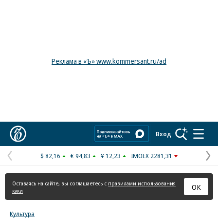
Реклама в «Ъ» www.kommersant.ru/ad
Коммерсантъ
Вход
$ 82,16
€ 94,83
¥ 12,23
IMOEX 2281,31
Предыдущая
С
страница
с
Оставаясь на сайте, вы соглашаетесь с
правилами использования
ОК
куки
Культура