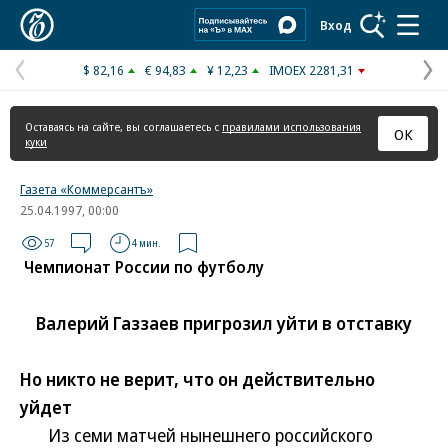
Коммерсантъ
Вход
$ 82,16
€ 94,83
¥ 12,23
IMOEX 2281,31
Предыдущая
С
страница
с
Оставаясь на сайте, вы соглашаетесь с
правилами использования
ОК
куки
Газета «Коммерсантъ»
25.04.1997, 00:00
57
4 мин.
Чемпионат России по футболу
Валерий Газзаев пригрозил уйти в отставку
Но никто не верит, что он действительно
уйдет
Из семи матчей нынешнего российского