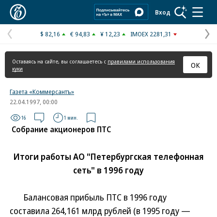
Коммерсантъ
Вход
$ 82,16
€ 94,83
¥ 12,23
IMOEX 2281,31
Предыдущая
С
страница
с
Оставаясь на сайте, вы соглашаетесь с
правилами использования
ОК
куки
Газета «Коммерсантъ»
22.04.1997, 00:00
16
1 мин.
Собрание акционеров ПТС
Итоги работы АО "Петербургская телефонная
сеть" в 1996 году
Балансовая прибыль ПТС в 1996 году
составила 264,161 млрд рублей (в 1995 году —