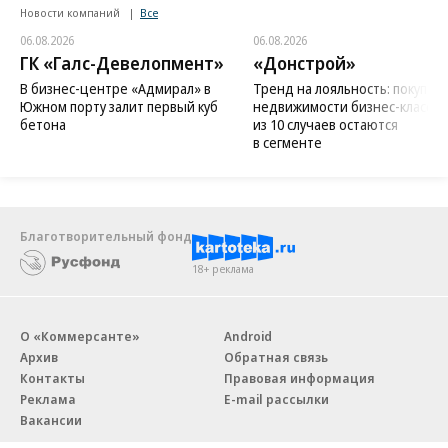
Новости компаний
Все
06.08.2026
06.08.2026
ГК «Галс-Девелопмент»
«Донстрой»
В бизнес-центре «Адмирал» в
Тренд на лояльность: покупат
Южном порту залит первый куб
недвижимости бизнес-класса в
бетона
из 10 случаев остаются
в сегменте
Благотворительный фонд
18+ реклама
О «Коммерсанте»
Android
Архив
Обратная связь
Контакты
Правовая информация
Реклама
E-mail рассылки
Вакансии