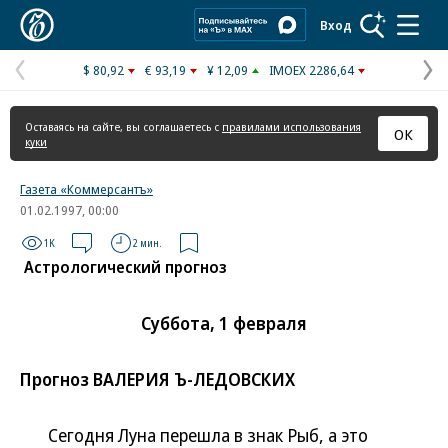
Коммерсантъ
Вход
$ 80,92
€ 93,19
¥ 12,09
IMOEX 2286,64
Предыдущая
С
страница
с
Оставаясь на сайте, вы соглашаетесь с
правилами использования
ОК
куки
Газета «Коммерсантъ»
01.02.1997, 00:00
1K
2 мин.
Астрологический прогноз
Суббота, 1 февраля
Прогноз ВАЛЕРИЯ Ъ-ЛЕДОВСКИХ
Сегодня Луна перешла в знак Рыб, а это