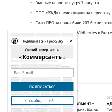
Главные новости к утру 7 августа
ООО «РЖД» ввело скидки на перевозку 
Силы ПВО за ночь сбили 203 беспилотн
ВСУ атаковали склад Wildberries в Екат
Подпишитесь на рассылку
Еще
Свежий номер газеты
Коммерсантъ
ПОДПИСАТЬСЯ
Новости компаний
Все
06.08.2026
06.
Спасибо, не сейчас
ГК «Галс-Девелопмент»
«Д
В бизнес-центре «Адмирал» в Южном
Тре