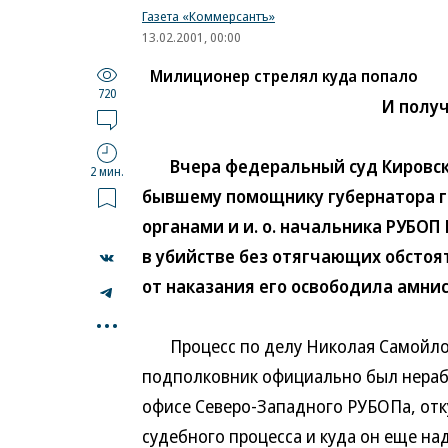
Газета «Коммерсантъ»
13.02.2001, 00:00
Милиционер стрелял куда попало
720
И получ
Вчера федеральный суд Кировског
2 мин.
бывшему помощнику губернатора г
органами и и. о. начальника РУБО
в убийстве без отягчающих обстоят
от наказания его освободила амнис
...
Процесс по делу Николая Самойлова
подполковник официально был нерабо
офисе Северо-Западного РУБОПа, отк
судебного процесса и куда он еще на