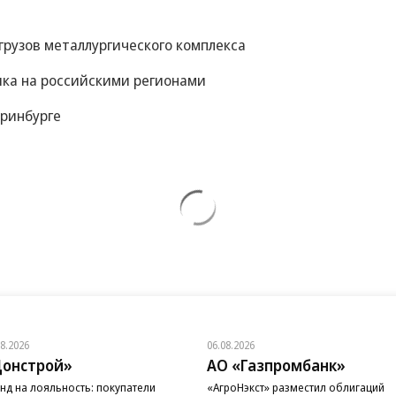
грузов металлургического комплекса
ика на российскими регионами
еринбурге
08.2026
06.08.2026
онстрой»
АО «Газпромбанк»
нд на лояльность: покупатели
«АгроНэкст» разместил облигаций