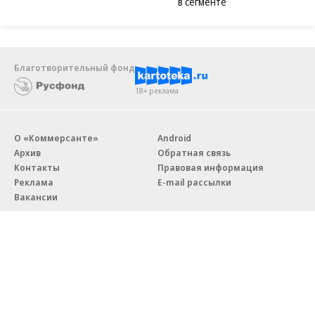
в сегменте
Благотворительный фонд
18+ реклама
О «Коммерсанте»
Android
Архив
Обратная связь
Контакты
Правовая информация
Реклама
E-mail рассылки
Вакансии
18+
© АО «Коммерсантъ». 127006, Москва, Оружейный переулок д. 41,
тел. +7 (495) 797-69-70.
Сетевое издание «Коммерсантъ» (доменное имя сайта: