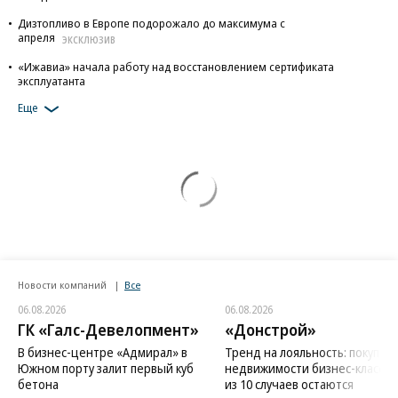
Дизтопливо в Европе подорожало до максимума с
апреля
ЭКСКЛЮЗИВ
«Ижавиа» начала работу над восстановлением сертификата
эксплуатанта
Еще
Новости компаний
Все
06.08.2026
06.08.2026
ГК «Галс-Девелопмент»
«Донстрой»
В бизнес-центре «Адмирал» в
Тренд на лояльность: покупат
Южном порту залит первый куб
недвижимости бизнес-класса в
бетона
из 10 случаев остаются