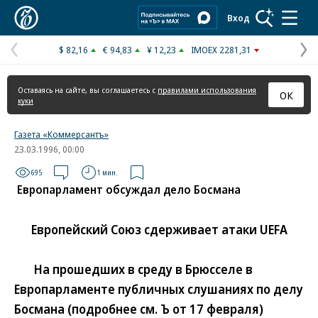
Коммерсантъ
Вход
$ 82,16
€ 94,83
¥ 12,23
IMOEX 2281,31
Предыдущая
С
страница
с
Оставаясь на сайте, вы соглашаетесь с
правилами использования
ОК
куки
Газета «Коммерсантъ»
23.03.1996, 00:00
695
1 мин.
Европарламент обсуждал дело Босмана
Европейский Союз сдерживает атаки UEFA
На прошедших в среду в Брюсселе в
Европарламенте публичных слушаниях по делу
Босмана (подробнее см. Ъ от 17 февраля)