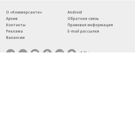
О «Коммерсанте»
Android
Архив
Обратная связь
Контакты
Правовая информация
Реклама
E-mail рассылки
Вакансии
18+
© АО «Коммерсантъ». 127006, Москва, Оружейный переулок д. 41,
тел. +7 (495) 797-69-70.
Сетевое издание «Коммерсантъ» (доменное имя сайта:
kommersant.ru) зарегистрировано Федеральной службой
по надзору в сфере связи, информационных технологий и массовых
коммуникаций (Роскомнадзор), регистрационный номер и дата
принятия решения о регистрации: серия
Эл № ФС77-76922
от 11 октября 2019 г.
Партнерские проекты/материалы, новости компаний, материалы
с пометкой «Промо» и «Официальное сообщение» опубликованы
на коммерческой основе.