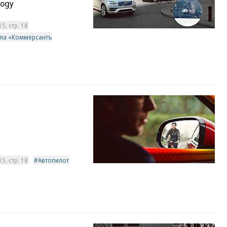
logy
, стр. 18
ала «Коммерсантъ
, стр. 18
Автопилот