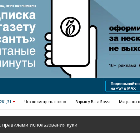
Реклама в «Ъ» www.kommersant.ru/ad
281,31
Что посмотреть в кино
Взрыв у Balzi Rossi
Мигранты в
с
правилами использования куки