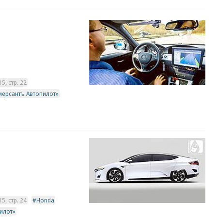
, стр. 22
мерсантъ Автопилот»
, стр. 24
Honda
илот»