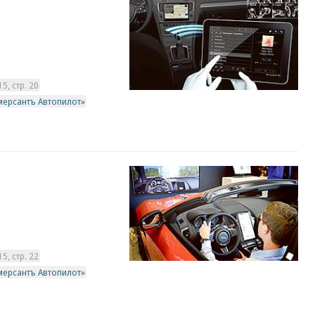
, стр. 20
мерсантъ Автопилот»
, стр. 22
мерсантъ Автопилот»