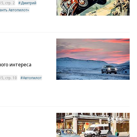
, стр. 2
Дмитрий
антъ Автопилот»
ого интереса
, стр. 10
Автопилот