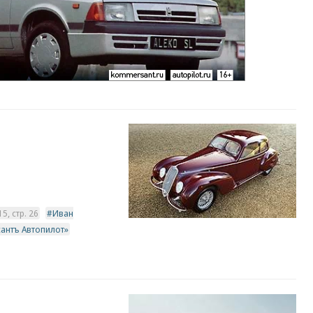
, стр. 26
Иван
антъ Автопилот»