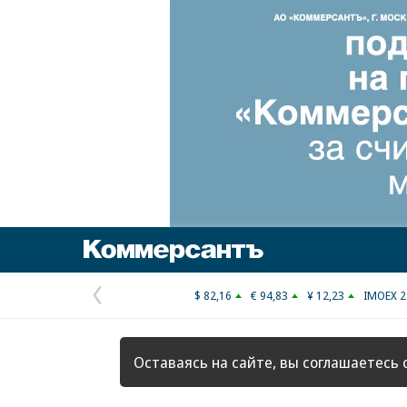
Коммерсантъ
$ 82,16
€ 94,83
¥ 12,23
IMOEX 2
Предыдущая
страница
Оставаясь на сайте, вы соглашаетесь 