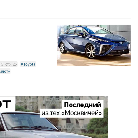
, стр. 25
Toyota
илот»