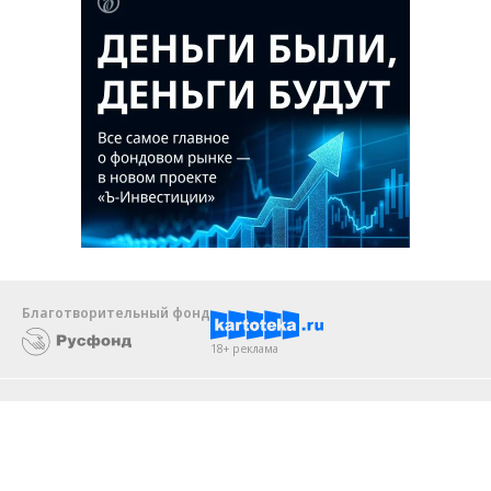
Благотворительный фонд
18+ реклама
О «Коммерсанте»
Android
Архив
Обратная связь
Контакты
Правовая информация
Реклама
E-mail рассылки