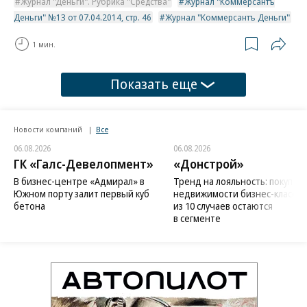
Журнал "Деньги". Рубрика "Средства"
Журнал "Коммерсантъ
Деньги" №13 от 07.04.2014, стр. 46
Журнал "Коммерсантъ Деньги"
1 мин.
Показать еще
Новости компаний
Все
06.08.2026
06.08.2026
ГК «Галс-Девелопмент»
«Донстрой»
В бизнес-центре «Адмирал» в
Тренд на лояльность: покупат
Южном порту залит первый куб
недвижимости бизнес-класса в
бетона
из 10 случаев остаются
в сегменте