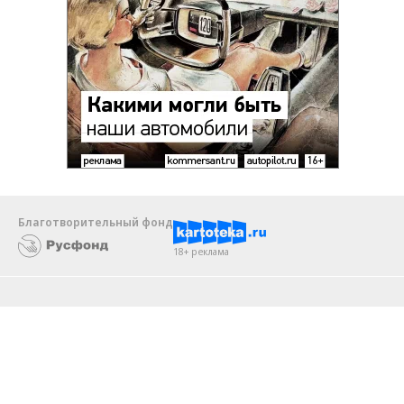
Благотворительный фонд
18+ реклама
О «Коммерсанте»
Android
Архив
Обратная связь
Контакты
Правовая информация
Реклама
E-mail рассылки
Вакансии