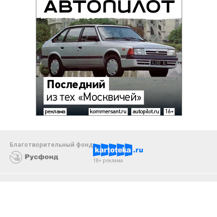
Благотворительный фонд
18+ реклама
О «Коммерсанте»
Android
Архив
Обратная связь
Контакты
Правовая информация