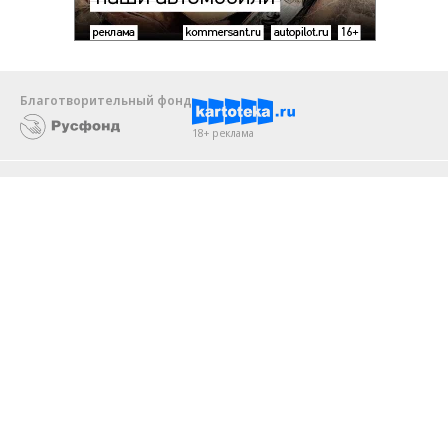
Благотворительный фонд
18+ реклама
О «Коммерсанте»
Android
Архив
Обратная связь
Контакты
Правовая информация
Реклама
E-mail рассылки
Вакансии
18+
© АО «Коммерсантъ». 127006, Москва, Оружейный переулок д. 41,
тел. +7 (495) 797-69-70.
Сетевое издание «Коммерсантъ» (доменное имя сайта: