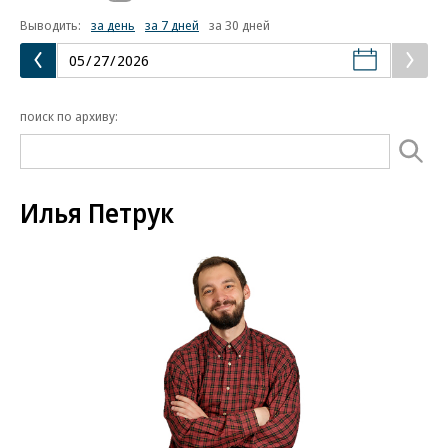
Выводить:
за день
за 7 дней
за 30 дней
поиск по архиву:
Илья Петрук