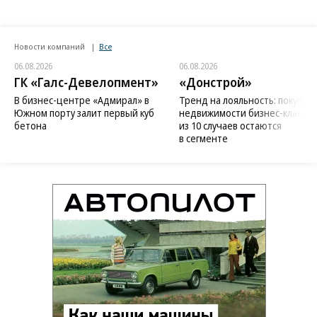
Новости компаний
Все
06.08.2026
06.08.2026
ГК «Галс-Девелопмент»
«Донстрой»
В бизнес-центре «Адмирал» в
Тренд на лояльность: покупат
Южном порту залит первый куб
недвижимости бизнес-класса в
бетона
из 10 случаев остаются
в сегменте