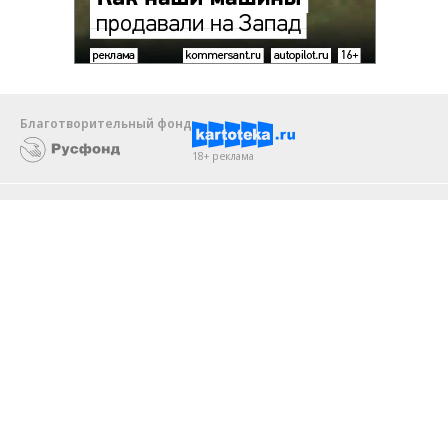
Благотворительный фонд
18+ реклама
О «Коммерсанте»
Android
Архив
Обратная связь
Контакты
Правовая информация
Реклама
E-mail рассылки
Вакансии
18+
© АО «Коммерсантъ». 127006, Москва, Оружейный переулок д. 41,
тел. +7 (495) 797-69-70.