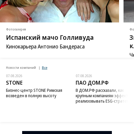
Фотогалерея
Фо
Испанский мачо Голливуда
З
к
Кинокарьера Антонио Бандераса
Ч
в
Новости компаний
Все
А
07.08.2026
07.08.2026
STONE
ПАО ДОМ.РФ
Бизнес-центр STONE Римская
В ДОМ.РФ рассказали, как
возведен в полную высоту
крупным компаниям эффектив
реализовывать ESG-стратегию