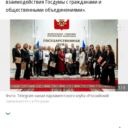
взаимодействия Госдумы с гражданами и
общественными объединениями».
Развернуть на
1
/
3
Фото: Telegram-канал парламентского клуба «Российский
суверенитет» в Госдуме