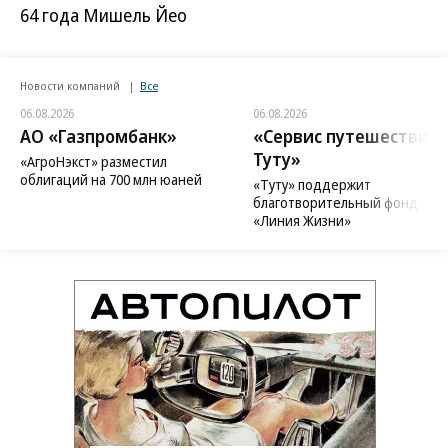
64 года Мишель Йео
Новости компаний
Все
06.08.2026
06.08.2026
АО «Газпромбанк»
«Сервис путешествий
Туту»
«АгроНэкст» разместил
облигаций на 700 млн юаней
«Туту» поддержит
благотворительный фонд
«Линия Жизни»