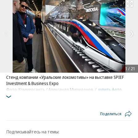
Развернуть на
1
/
21
Стенд компании «Уральские локомотивы» на выставке SPIEF
Investment & Business Expo
Фото: Коммерсантъ / Александр Миридонов
/
купить фото
Поделиться
Подписывайтесь на темы: