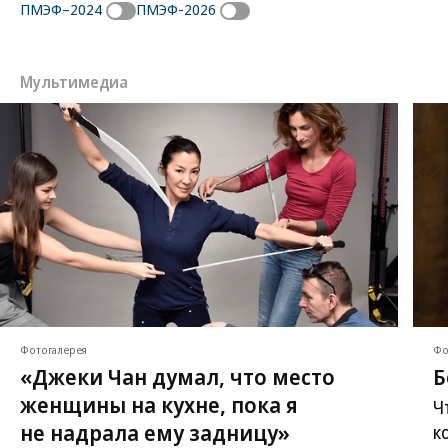
ПМЭФ–2024
ПМЭФ-2026
Мультимедиа
Фотогалерея
Фо
«Джеки Чан думал, что место
Б
женщины на кухне, пока я
Ч
не надрала ему задницу»
к