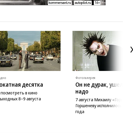
ядно
Фотогалерея
окатная десятка
Он не дурак, ушел ка
надо
 посмотреть в кино
выходных 8–9 августа
7 августа Михаилу «Горшку»
Горшеневу исполнилось бы 5
года