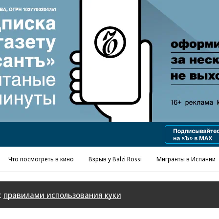
Реклама в «Ъ» www.kommersant.ru/ad
Что посмотреть в кино
Взрыв у Balzi Rossi
Мигранты в Испании
с
правилами использования куки