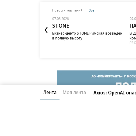
Новости компаний
Все
07.08.2026
07.
STONE
П
Бизнес-центр STONE Римская возведен
В Д
в полную высоту
ком
ESG
Лента
Моя лента
Axios: OpenAI оп