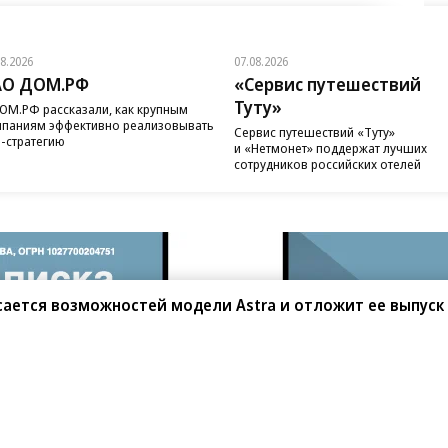
08.2026
07.08.2026
АО ДОМ.РФ
«Сервис путешествий
Туту»
ОМ.РФ рассказали, как крупным
паниям эффективно реализовывать
Сервис путешествий «Туту»
-стратегию
и «Нетмонет» поддержат лучших
сотрудников российских отелей
асается возможностей модели Astra и отложит ее выпуск