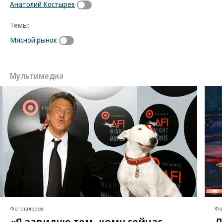
Анатолий Костырев
Темы:
Мясной рынок
Мультимедиа
Фотогалерея
Фо
«Я завидую тем, кому сейчас
Л