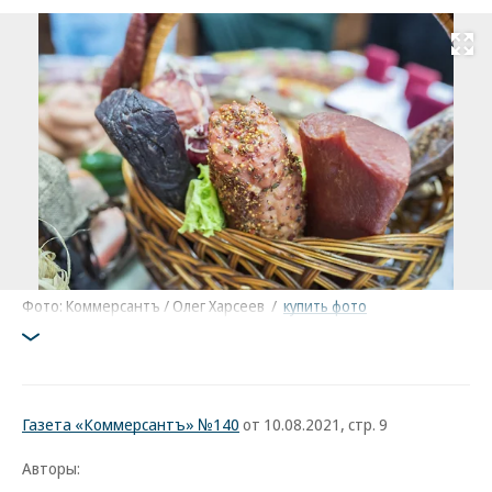
Развернуть на
Фото: Коммерсантъ / Олег Харсеев
/
купить фото
Газета «Коммерсантъ» №140
от 10.08.2021, стр. 9
Авторы: