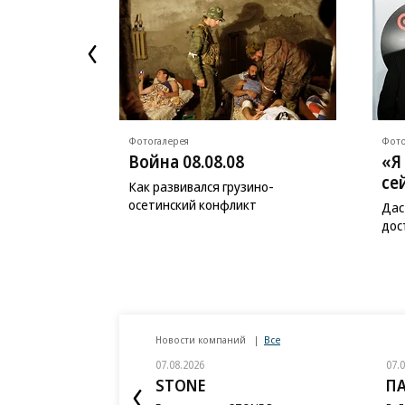
Фотогалерея
Фото
Война 08.08.08
«Я
се
Как развивался грузино-
осетинский конфликт
Дас
дос
Новости компаний
Все
07.08.2026
07.
STONE
П