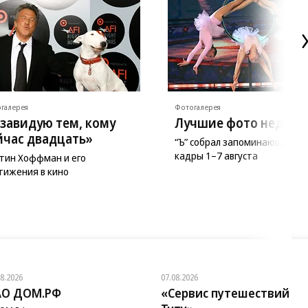
галерея
Фотогалерея
 завидую тем, кому
Лучшие фото недели
йчас двадцать»
“Ъ” собрал запоминающиеся
кадры 1–7 августа
тин Хоффман и его
тижения в кино
08.2026
07.08.2026
АО ДОМ.РФ
«Сервис путешествий