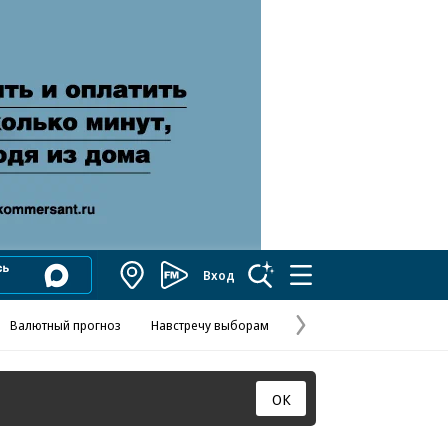
Вход
Коммерсантъ
FM
Валютный прогноз
Навстречу выборам
Скандал в FIFA
Названия опе
Колесников
Следующая
страница
ОК