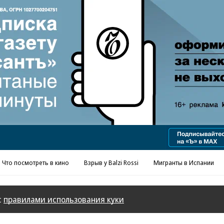
Реклама в «Ъ» www.kommersant.ru/ad
Что посмотреть в кино
Взрыв у Balzi Rossi
Мигранты в Испании
с
правилами использования куки