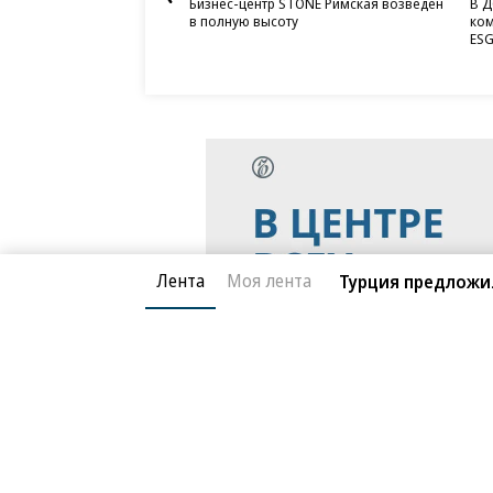
Бизнес-центр STONE Римская возведен
В Д
в полную высоту
ком
ESG
Лента
Моя лента
Турция предложил