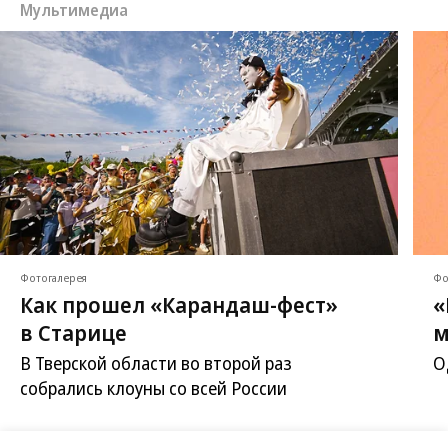
Мультимедиа
Фотогалерея
Фо
Как прошел «Карандаш-фест»
«
в Старице
м
В Тверской области во второй раз
О
собрались клоуны со всей России