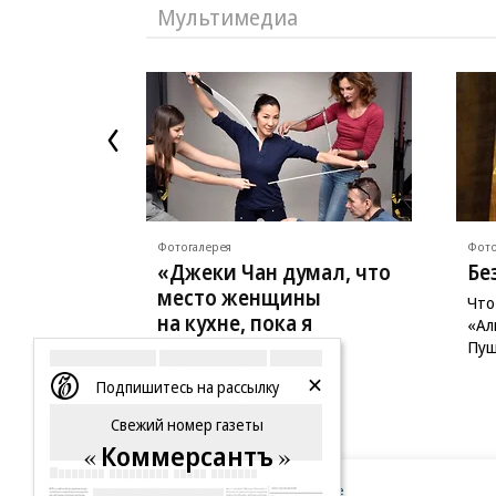
Мультимедиа
Фотогалерея
Фото
«Джеки Чан думал, что
Бе
место женщины
Что
на кухне, пока я
«Ал
не надрала ему
Пуш
задницу»
Подпишитесь на рассылку
64 года Мишель Йео
Свежий номер газеты
Коммерсантъ
Новости компаний
Все