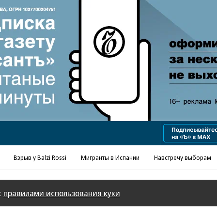
Реклама в «Ъ» www.kommersant.ru/ad
Взрыв у Balzi Rossi
Мигранты в Испании
Навстречу выборам
с
правилами использования куки