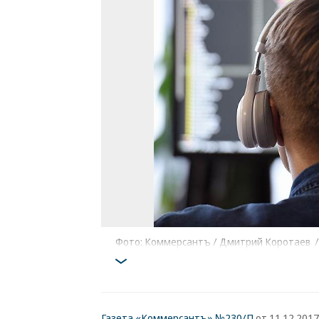
Фото: Коммерсантъ / Дмитрий Коротаев
Газета «Коммерсантъ» №230/П
от 11.12.2017,