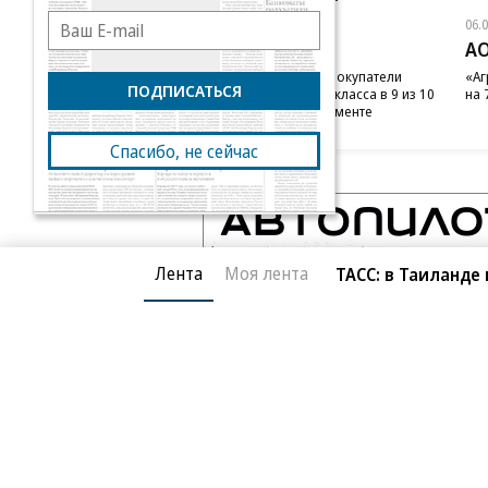
06.08.2026
06.
«Донстрой»
АО
Тренд на лояльность: покупатели
«Аг
ПОДПИСАТЬСЯ
недвижимости бизнес-класса в 9 из 10
на 
случаев остаются в сегменте
Спасибо, не сейчас
Лента
Моя лента
ТАСС: в Таиланде