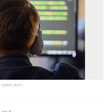
/
купить фото
 стр. 8