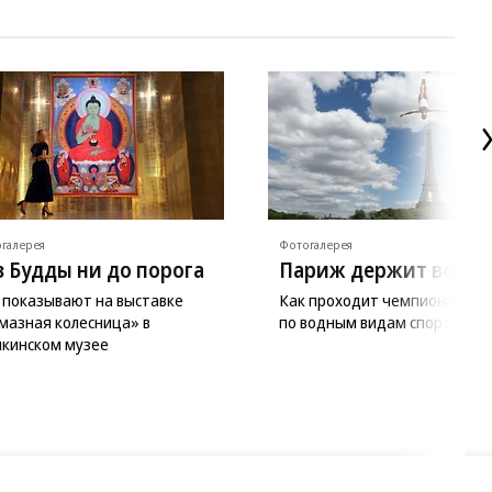
галерея
Фотогалерея
з Будды ни до порога
Париж держит волну
 показывают на выставке
Как проходит чемпионат Ев
мазная колесница» в
по водным видам спорта
кинском музее