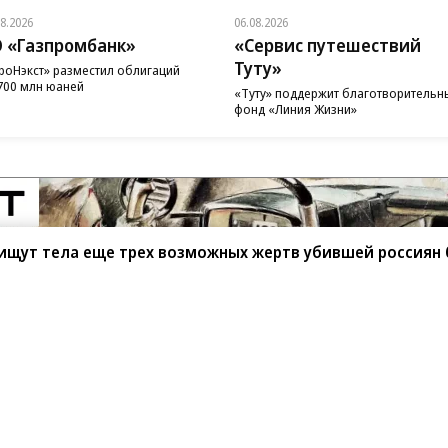
08.2026
06.08.2026
 «Газпромбанк»
«Сервис путешествий
Туту»
роНэкст» разместил облигаций
700 млн юаней
«Туту» поддержит благотворительн
фонд «Линия Жизни»
 ищут тела еще трех возможных жертв убившей россиян