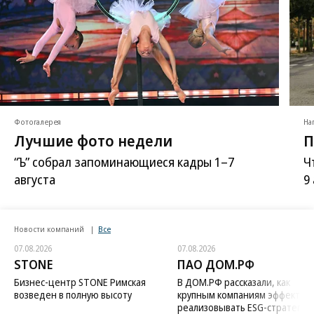
Фотогалерея
На
Лучшие фото недели
П
“Ъ” собрал запоминающиеся кадры 1–7
Ч
августа
9
Новости компаний
Все
07.08.2026
07.08.2026
STONE
ПАО ДОМ.РФ
Бизнес-центр STONE Римская
В ДОМ.РФ рассказали, как
возведен в полную высоту
крупным компаниям эффектив
реализовывать ESG-стратегию