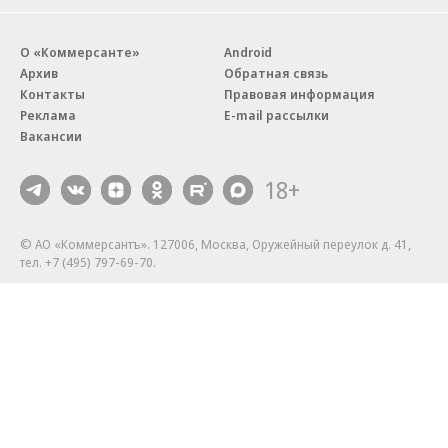
О «Коммерсанте»
Android
Архив
Обратная связь
Контакты
Правовая информация
Реклама
E-mail рассылки
Вакансии
18+
© АО «Коммерсантъ». 127006, Москва, Оружейный переулок д. 41,
тел. +7 (495) 797-69-70.
Сетевое издание «Коммерсантъ» (доменное имя сайта:
kommersant.ru) зарегистрировано Федеральной службой
по надзору в сфере связи, информационных технологий и массовых
коммуникаций (Роскомнадзор), регистрационный номер и дата
принятия решения о регистрации: серия
Эл № ФС77-76922
от 11 октября 2019 г.
Партнерские проекты/материалы, новости компаний, материалы
с пометкой «Промо» и «Официальное сообщение» опубликованы
на коммерческой основе.