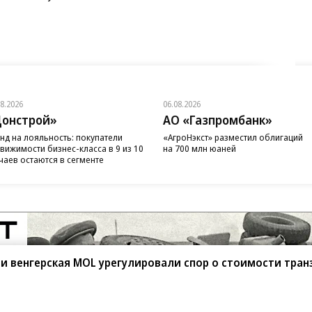
08.2026
06.08.2026
онстрой»
АО «Газпромбанк»
нд на лояльность: покупатели
«АгроНэкст» разместил облигаций
вижимости бизнес-класса в 9 из 10
на 700 млн юаней
чаев остаются в сегменте
 и венгерская MOL урегулировали спор о стоимости тран