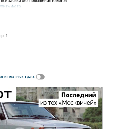
 все заявки без повышения налогов
упить фото
тр. 1
г и платных трасс