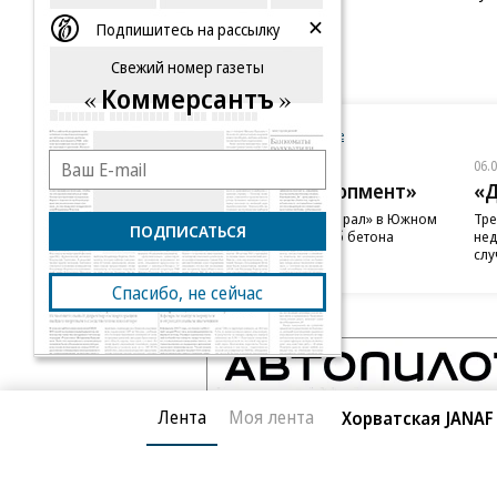
задницу»
Подпишитесь на рассылку
64 года Мишель Йео
Свежий номер газеты
Коммерсантъ
Новости компаний
Все
06.08.2026
06.
ГК «Галс-Девелопмент»
«Д
В бизнес-центре «Адмирал» в Южном
Тре
ПОДПИСАТЬСЯ
порту залит первый куб бетона
нед
слу
Спасибо, не сейчас
Лента
Моя лента
Хорватская JANAF