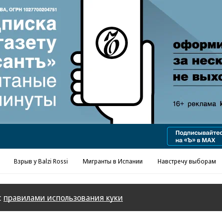
Реклама в «Ъ» www.kommersant.ru/ad
Взрыв у Balzi Rossi
Мигранты в Испании
Навстречу выборам
с
правилами использования куки