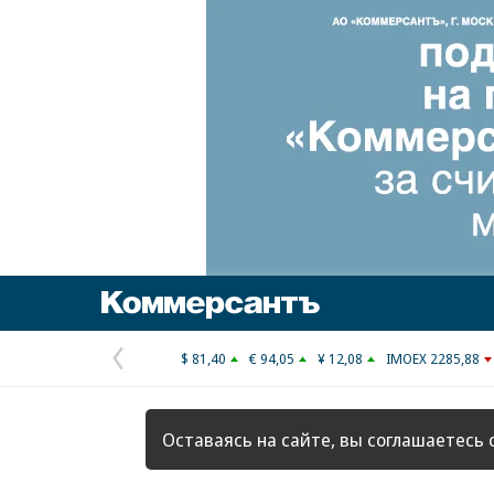
Коммерсантъ
$ 81,40
€ 94,05
¥ 12,08
IMOEX 2285,88
Предыдущая
страница
Оставаясь на сайте, вы соглашаетесь 