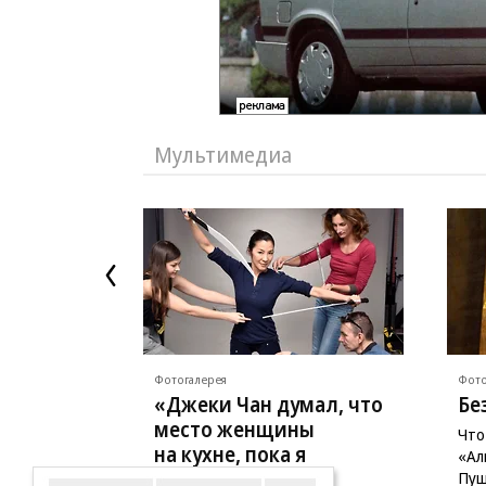
Мультимедиа
Фотогалерея
Фото
«Джеки Чан думал, что
Бе
место женщины
Что
на кухне, пока я
«Ал
не надрала ему
Пуш