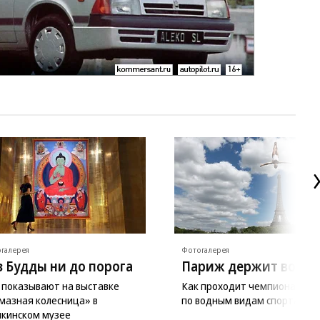
галерея
Фотогалерея
з Будды ни до порога
Париж держит волну
 показывают на выставке
Как проходит чемпионат Ев
мазная колесница» в
по водным видам спорта
кинском музее