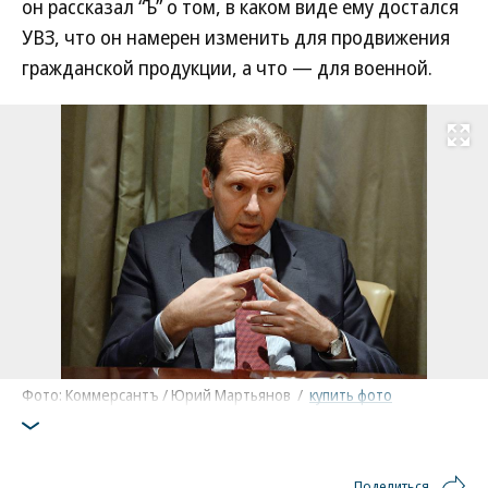
он рассказал “Ъ” о том, в каком виде ему достался
УВЗ, что он намерен изменить для продвижения
гражданской продукции, а что — для военной.
Развернуть на
Фото: Коммерсантъ / Юрий Мартьянов
/
купить фото
Поделиться