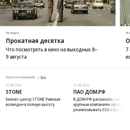
Наглядно
Фо
Прокатная десятка
О
Что посмотреть в кино на выходных 8–
7
9 августа
и
Новости компаний
Все
07.08.2026
07.08.2026
STONE
ПАО ДОМ.РФ
Бизнес-центр STONE Римская
В ДОМ.РФ рассказали, как
возведен в полную высоту
крупным компаниям эффектив
реализовывать ESG-стратегию