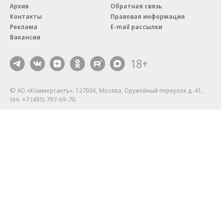
Архив
Обратная связь
Контакты
Правовая информация
Реклама
E-mail рассылки
Вакансии
18+
© АО «Коммерсантъ». 127006, Москва, Оружейный переулок д. 41,
тел. +7 (495) 797-69-70.
Сетевое издание «Коммерсантъ» (доменное имя сайта:
kommersant.ru) зарегистрировано Федеральной службой
по надзору в сфере связи, информационных технологий и массовых
коммуникаций (Роскомнадзор), регистрационный номер и дата
принятия решения о регистрации: серия
Эл № ФС77-76922
от 11 октября 2019 г.
Партнерские проекты/материалы, новости компаний, материалы
с пометкой «Промо» и «Официальное сообщение» опубликованы
на коммерческой основе.
На kommersant.ru применяются рекомендательные технологии.
Подробнее