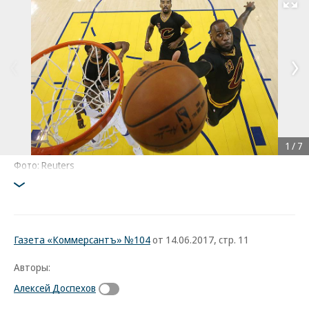
Развернуть на
1
/
7
Фото: Reuters
Газета «Коммерсантъ» №104
от 14.06.2017, стр. 11
Авторы:
Алексей Доспехов