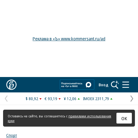
Реклама в «Ъ» www.kommersant.ru/ad
Коммерсантъ
Вход
$ 80,92
€ 93,19
¥ 12,06
IMOEX 2311,79
Предыдущая
С
страница
с
Оставаясь на сайте, вы соглашаетесь с
правилами использования
ОК
куки
Спорт