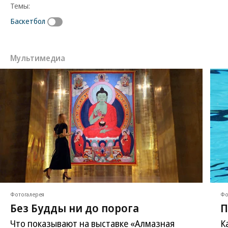
Темы:
Баскетбол
Мультимедиа
Фотогалерея
Фо
Без Будды ни до порога
П
Что показывают на выставке «Алмазная
К