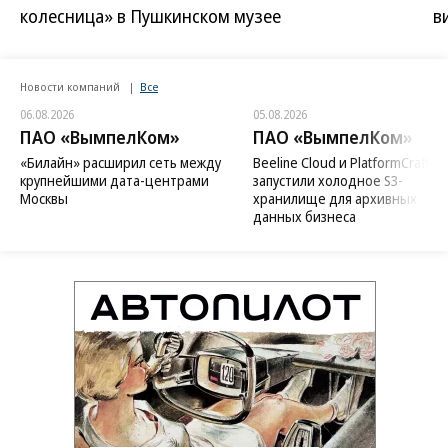
колесница» в Пушкинском музее
в
Новости компаний
Все
06.08.2026
05.08.2026
ПАО «ВымпелКом»
ПАО «ВымпелКом»
«Билайн» расширил сеть между
Beeline Cloud и PlatformCraft
крупнейшими дата-центрами
запустили холодное S3-
Москвы
хранилище для архивных
данных бизнеса