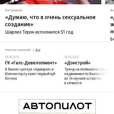
Фотогалерея
Фо
«Думаю, что я очень сексуальное
«
создание»
ж
н
Шарлиз Терон исполнился 51 год
6
Новости компаний
Все
06.08.2026
06.08.2026
ГК «Галс-Девелопмент»
«Донстрой»
В бизнес-центре «Адмирал» в
Тренд на лояльность: покупат
Южном порту залит первый куб
недвижимости бизнес-класса в
бетона
из 10 случаев остаются
в сегменте