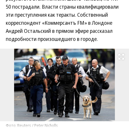
50 пострадали. Власти страны квалифицировали
эти преступления как теракты. Собственный
корреспондент «Коммерсантъ FM» в Лондоне
Андрей Остальский в прямом эфире рассказал
подробности произошедшего в городе.
Развернуть на
Фото: Reuters / Peter Nicholls