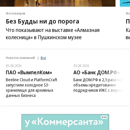
Фотогалерея
Фо
Без Будды ни до порога
П
Что показывают на выставке «Алмазная
К
колесница» в Пушкинском музее
в
Новости компаний
Все
05.08.2026
05.08.2026
ПАО «ВымпелКом»
АО «Банк ДОМ.РФ»
Beeline Cloud и PlatformCraft
Банк ДОМ.РФ в 2,5 раза нараст
запустили холодное S3-
объемы кредитования
хранилище для архивных
подрядчиков ИЖС с эскроу
данных бизнеса