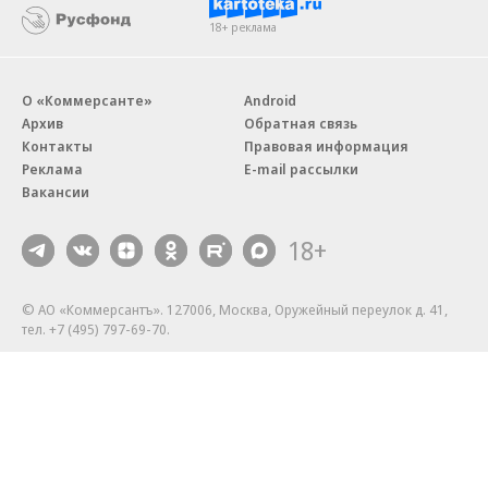
18+ реклама
О «Коммерсанте»
Android
Архив
Обратная связь
Контакты
Правовая информация
Реклама
E-mail рассылки
Вакансии
18+
© АО «Коммерсантъ». 127006, Москва, Оружейный переулок д. 41,
тел. +7 (495) 797-69-70.
Сетевое издание «Коммерсантъ» (доменное имя сайта:
kommersant.ru) зарегистрировано Федеральной службой
по надзору в сфере связи, информационных технологий и массовых
коммуникаций (Роскомнадзор), регистрационный номер и дата
принятия решения о регистрации: серия
Эл № ФС77-76922
от 11 октября 2019 г.