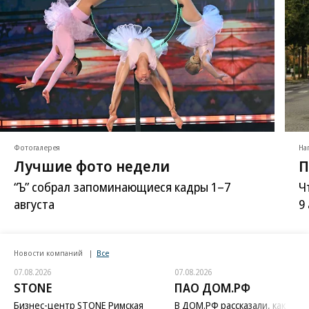
Фотогалерея
На
Лучшие фото недели
П
“Ъ” собрал запоминающиеся кадры 1–7
Ч
августа
9
Новости компаний
Все
07.08.2026
07.08.2026
STONE
ПАО ДОМ.РФ
Бизнес-центр STONE Римская
В ДОМ.РФ рассказали, как