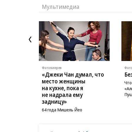
Мультимедиа
Фотогалерея
Фото
«Джеки Чан думал, что
Бе
место женщины
Что
на кухне, пока я
«Ал
не надрала ему
Пуш
задницу»
64 года Мишель Йео