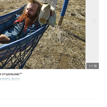
1
/
18
 я отшельник?"
купить фото