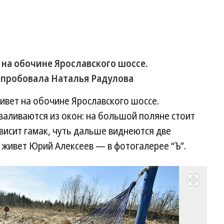
на обочине Ярославского шоссе.
опробовала Наталья Радулова
ивет на обочине Ярославского шоссе.
аливаются из окон: на большой поляне стоит
исит гамак, чуть дальше виднеются две
к живет Юрий Алексеев — в фотогалерее “Ъ”.
Развернуть на весь экран