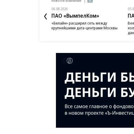
Новости компаний
Все
06.08.2026
05.
ПАО «ВымпелКом»
П
«Билайн» расширил сеть между
Bee
крупнейшими дата-центрами Москвы
хол
дан