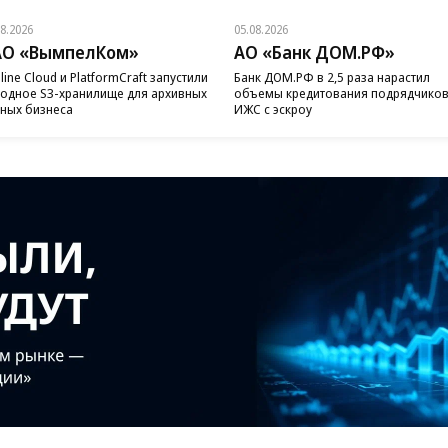
08.2026
05.08.2026
АО «ВымпелКом»
АО «Банк ДОМ.РФ»
line Cloud и PlatformCraft запустили
Банк ДОМ.РФ в 2,5 раза нарастил
одное S3-хранилище для архивных
объемы кредитования подрядчико
ных бизнеса
ИЖС с эскроу