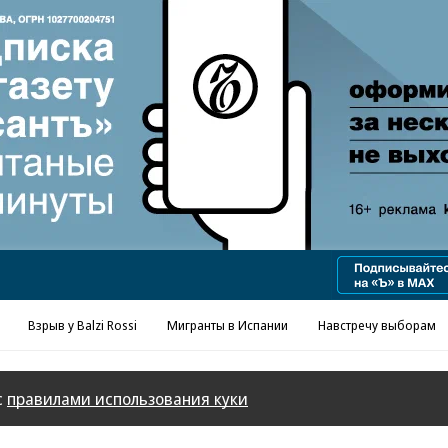
Реклама в «Ъ» www.kommersant.ru/ad
Взрыв у Balzi Rossi
Мигранты в Испании
Навстречу выборам
с
правилами использования куки