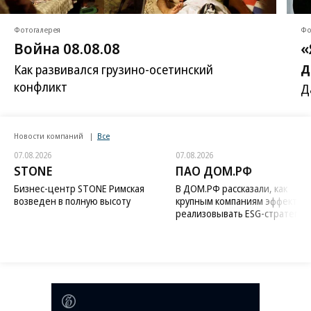
Фотогалерея
Фо
Война 08.08.08
«
д
Как развивался грузино-осетинский
конфликт
Д
Новости компаний
Все
07.08.2026
07.08.2026
STONE
ПАО ДОМ.РФ
Бизнес-центр STONE Римская
В ДОМ.РФ рассказали, как
возведен в полную высоту
крупным компаниям эффектив
реализовывать ESG-стратегию