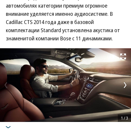
автомобилях категории премиум огромное
внимание уделяется именно аудиосистеме. В
Cadillac CTS 2014 года даже в базовой
комплектации Standard установлена акустика от
знаменитой компании Bose с 11 динамиками.
Развернуть на
1
/
3