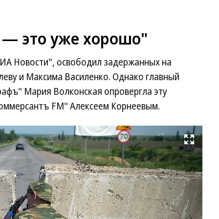
— это уже хорошо"
РИА Новости", освободил задержанных на
леву и Максима Василенко. Однако главный
рафъ" Мария Волконская опровергла эту
Коммерсантъ FM" Алексеем Корнеевым.
Развернуть на весь экран