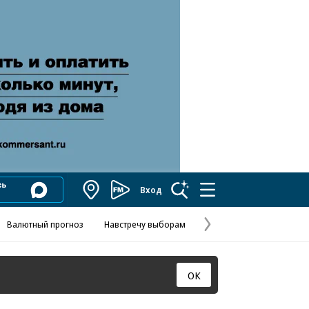
Вход
Коммерсантъ
FM
Валютный прогноз
Навстречу выборам
Скандал в FIFA
Названия опе
Колесников
Следующая
страница
ОК