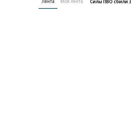
Лента
Моя лента
Силы ПВО сбили 3
Благотворительный фонд
О «Коммер
Архив
Контакты
18+ реклама
© АО «Коммерсантъ». 127006, Москва, Оружейный пе
Сетевое издание «Коммерсантъ» (доменное имя сайт
Федеральной службой по надзору в сфере связи, и
и массовых коммуникаций (Роскомнадзор), регистра
решения о регистрации: серия
Эл № ФС77-76922
от 1