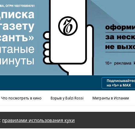
Реклама в «Ъ» www.kommersant.ru/ad
Что посмотреть в кино
Взрыв у Balzi Rossi
Мигранты в Испании
с
правилами использования куки