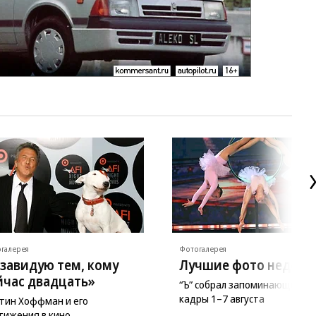
галерея
Фотогалерея
 завидую тем, кому
Лучшие фото недели
йчас двадцать»
“Ъ” собрал запоминающиеся
кадры 1–7 августа
тин Хоффман и его
тижения в кино