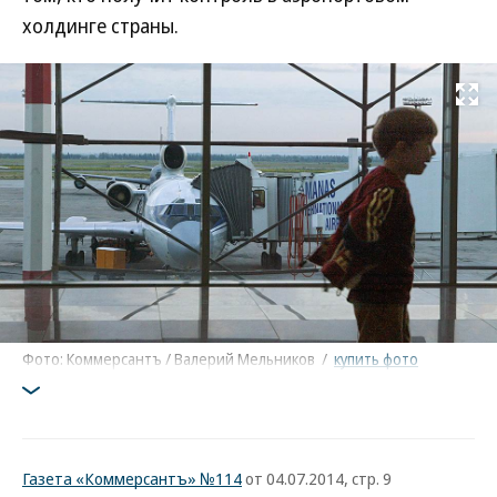
холдинге страны.
Развернуть на
Фото: Коммерсантъ / Валерий Мельников
/
купить фото
Газета «Коммерсантъ» №114
от 04.07.2014, стр. 9