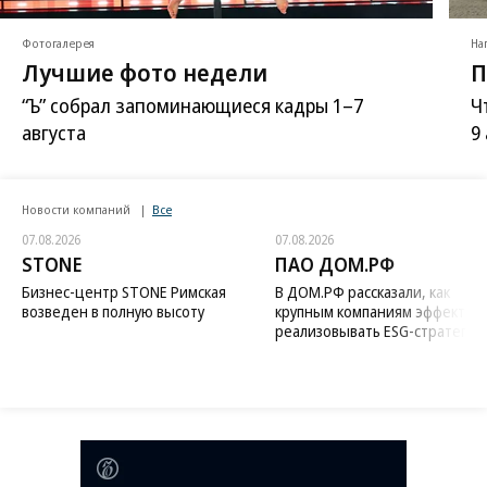
Фотогалерея
На
Лучшие фото недели
П
“Ъ” собрал запоминающиеся кадры 1–7
Ч
августа
9
Новости компаний
Все
07.08.2026
07.08.2026
STONE
ПАО ДОМ.РФ
Бизнес-центр STONE Римская
В ДОМ.РФ рассказали, как
возведен в полную высоту
крупным компаниям эффектив
реализовывать ESG-стратегию