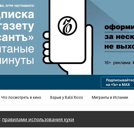
Реклама в «Ъ» www.kommersant.ru/ad
Что посмотреть в кино
Взрыв у Balzi Rossi
Мигранты в Испании
с
правилами использования куки