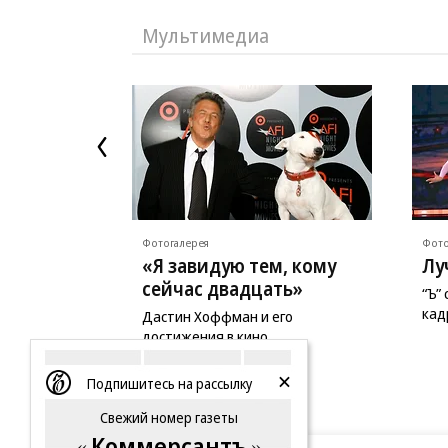
Мультимедиа
Фотогалерея
Фото
«Я завидую тем, кому
Лу
сейчас двадцать»
“Ъ”
кад
Дастин Хоффман и его
достижения в кино
Подпишитесь на рассылку
Свежий номер газеты
Коммерсантъ