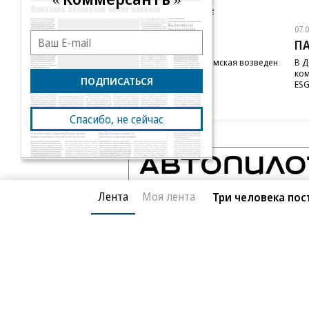
Новости компаний
Все
07.08.2026
07.
STONE
П
Бизнес-центр STONE Римская возведен
В Д
в полную высоту
ком
ПОДПИСАТЬСЯ
ESG
Спасибо, не сейчас
Лента
Моя лента
Три человека пос