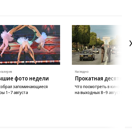
галерея
Наглядно
чшие фото недели
Прокатная десятка
 собрал запоминающиеся
Что посмотреть в кино
ры 1–7 августа
на выходных 8–9 августа