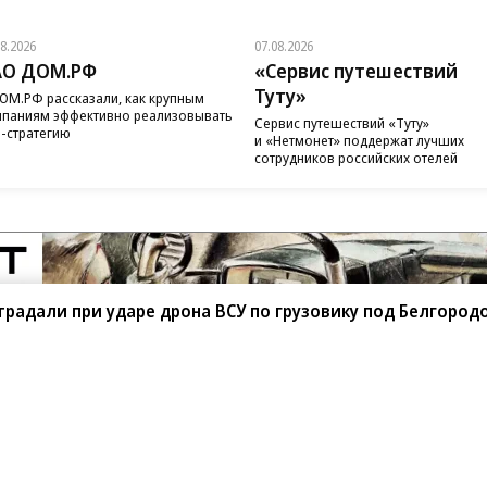
08.2026
07.08.2026
АО ДОМ.РФ
«Сервис путешествий
Туту»
ОМ.РФ рассказали, как крупным
паниям эффективно реализовывать
Сервис путешествий «Туту»
-стратегию
и «Нетмонет» поддержат лучших
сотрудников российских отелей
традали при ударе дрона ВСУ по грузовику под Белгород