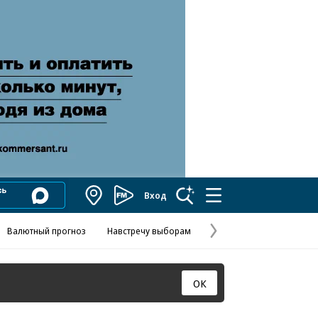
Вход
Коммерсантъ
FM
Валютный прогноз
Навстречу выборам
Скандал в FIFA
Названия опе
Колесников
Следующая
страница
ОК