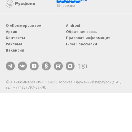
18+ реклама
О «Коммерсанте»
Android
Архив
Обратная связь
Контакты
Правовая информация
Реклама
E-mail рассылки
Вакансии
18+
© АО «Коммерсантъ». 127006, Москва, Оружейный переулок д. 41,
тел. +7 (495) 797-69-70.
Сетевое издание «Коммерсантъ» (доменное имя сайта:
kommersant.ru) зарегистрировано Федеральной службой
по надзору в сфере связи, информационных технологий и массовых
коммуникаций (Роскомнадзор), регистрационный номер и дата
принятия решения о регистрации: серия
Эл № ФС77-76922
от 11 октября 2019 г.
Партнерские проекты/материалы, новости компаний, материалы