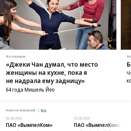
Фотогалерея
Фо
«Джеки Чан думал, что место
Б
женщины на кухне, пока я
Ч
не надрала ему задницу»
к
64 года Мишель Йео
Новости компаний
Все
06.08.2026
05.08.2026
ПАО «ВымпелКом»
ПАО «ВымпелКом»