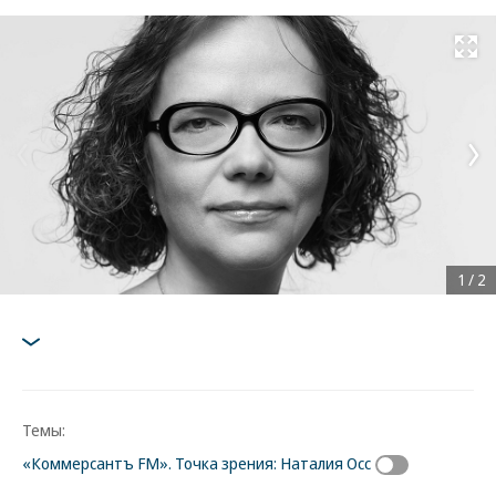
Развернуть на
1
/
2
Темы:
«Коммерсантъ FM». Точка зрения: Наталия Осс