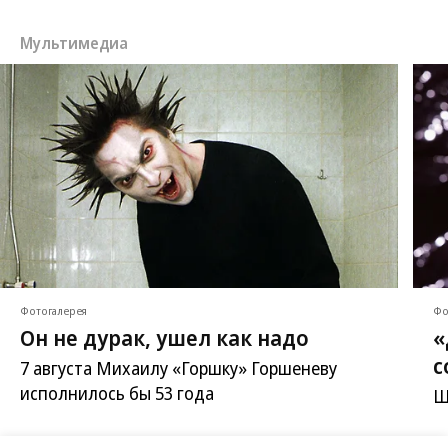
Мультимедиа
Фотогалерея
Фо
Он не дурак, ушел как надо
«
с
7 августа Михаилу «Горшку» Горшеневу
исполнилось бы 53 года
Ш